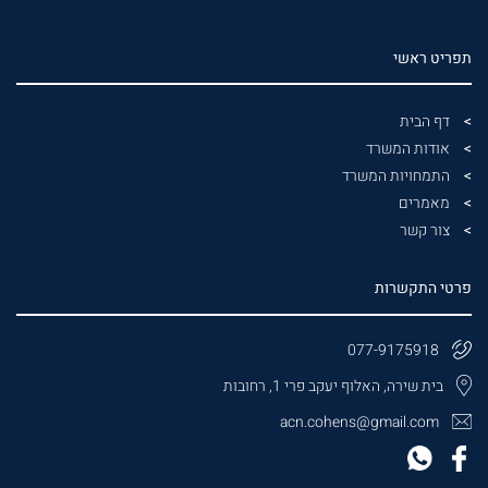
תפריט ראשי
דף הבית
אודות המשרד
התמחויות המשרד
מאמרים
צור קשר
פרטי התקשרות
077-9175918
בית שירה, האלוף יעקב פרי 1, רחובות
acn.cohens@gmail.com